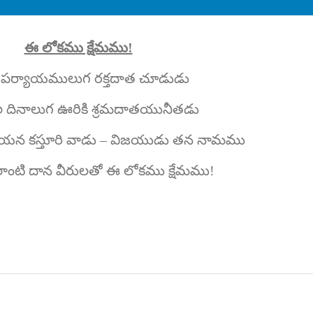
ఈ లోకము క్షేమము!
0
పర్యాయములుగ రక్తదాత చూడుడు
ల దినాలుగ ఊరికి శ్రమదాతయునీతడు
న కస్తూరి వాడు – విజయుడు తన నామము
ాంటి దాన వీరులతో ఈ లోకము క్షేమము!