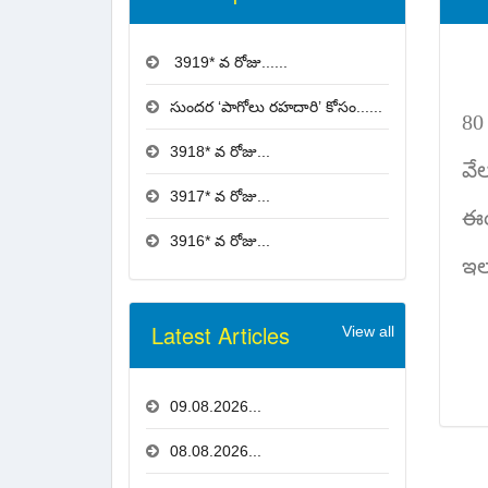
3919* వ రోజు......
సుందర ‘పాగోలు రహదారి’ కోసం......
8
3918* వ రోజు...
వే
3917* వ రోజు...
ఈయ
3916* వ రోజు...
ఇల
Latest Articles
View all
09.08.2026...
08.08.2026...