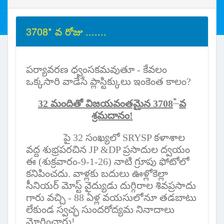
3708* వ రోజు .......
పర్యావరణ ధ్వంసకమవుతూ - కేవలం
ఒక్కసారి వాడేసే ప్లాస్టిక్కులు ఇంకెంత కాలం
?
*
32
మందితో విజయవంతమైన
3708
వ
శ్రమదానం!
పై
32
సంఖ్యలో
SRYSP
కళాశాల
వద్ద శుభ్రపరచిన
JP &DP
ప్రసాదుల ద్వయం
ఈ (శుక్రవారం-
9-1-26)
నాటి గ్రూపు ఫోటోలో
కనిపించదు. వాళ్లకు బదులు ఊళ్లోకెల్లా
సీనియర్ మోస్ట్ వైద్యుడు దుగ్గిరాల శివప్రసాదు
గారు వచ్చి -
88
ఏళ్ల వయసులోనూ తడబాటు
లేకుండ స్వచ్ఛ సుందరోద్యమ నినాదాలు
మ్రోగించారు!