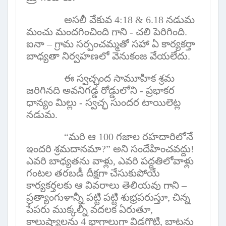
అసలీ వేకువ
4:18 & 6.18
నడుమ
మంచు మందగించింది గాని - చలి పెరిగింది.
ఐనా – గ్రామ సర్పంచమ్మతో సహా ఏ కార్యకర్తా
బాధ్యతా నిర్వహణలో వెనుకంజ వేయలేదు.
ఈ స్వచ్ఛంద సామూహిక శ్రమ
జరిగినది అవనిగడ్డ రోడ్డులోని - ప్రభాకర
ధాన్యం మిల్లు - స్వచ్ఛ సుందర టాయిలెట్ల
నడుమ.
“
మరి ఆ
100
గజాల రహదారిలోనే
ఇందరి శ్రమదానమా
?”
అని సందేహించవద్దు!
ఎవరి బాధ్యతను వాళ్లు
,
ఎవరి పద్దతిలోవాళ్లు
గంటల తరబడీ దీక్షగా చేసుకుపోయే
కార్యకర్తలకు ఆ వివరాలు తెలియవు గాని –
ప్రత్యాంగుళాన్నీ పట్టి పట్టి శుభ్రపరుస్తూ
,
చిన్న
పేపరు ముక్కల్నీ వదలక ఏరుతూ
,
కాలుష్యాలను
4
భాగాలుగా విడగొట్టి
,
బాటను