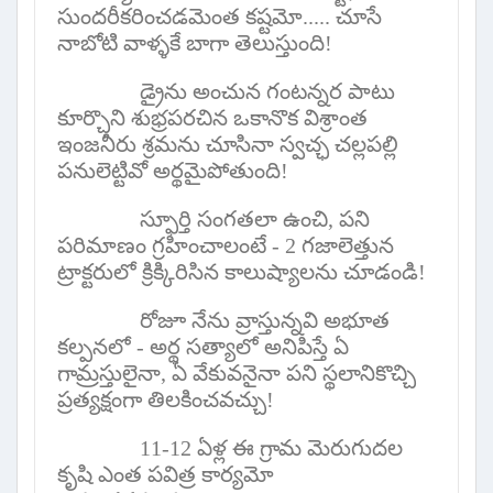
సుందరీకరించడమెంత కష్టమో..... చూసే
నాబోటి వాళ్ళకే బాగా తెలుస్తుంది!
డ్రైను అంచున గంటన్నర పాటు
కూర్చొని శుభ్రపరచిన ఒకానొక విశ్రాంత
ఇంజనీరు శ్రమను చూసినా స్వచ్ఛ చల్లపల్లి
పనులెట్టివో అర్థమైపోతుంది!
స్ఫూర్తి సంగతలా ఉంచి
,
పని
పరిమాణం గ్రహించాలంటే -
2
గజాలెత్తున
ట్రాక్టరులో క్రిక్కిరిసిన కాలుష్యాలను చూడండి!
రోజూ నేను వ్రాస్తున్నవి అభూత
కల్పనలో - అర్థ సత్యాలో అనిపిస్తే ఏ
గామ్రస్తులైనా
,
ఏ వేకువనైనా పని స్థలానికొచ్చి
ప్రత్యక్షంగా తిలకించవచ్చు!
11-12
ఏళ్ల ఈ గ్రామ మెరుగుదల
కృషి ఎంత పవిత్ర కార్యమో