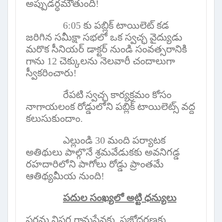
అప్పుడర్ధమౌతుంది!
6:05
కు పబ్లిక్ టాయిలెట్ కడ
జరిగిన సమీక్షా సభలో ఒక స్వచ్ఛ వైద్యుడు
మరొక సీనియర్ డాక్టర్ నుండి సంవత్సరానికి
గాను
12
చెక్కులను నెలవారీ చందాలుగా
స్వీకరించారు!
రేపటి స్వచ్ఛ కార్యక్రమం కోసం
నాగాయలంక రోడ్డులోని పబ్లిక్ టాయిలెట్స్ వద్ద
కలుసుకుందాం.
ఎల్లుండి
30
మంది పర్యాటక
అతిథులు పాల్గొనే శ్రమవేడుకకు అవనిగడ్డ
రహదారిలోని పాగోలు రోడ్డు ప్రాంతమే
ఆతిథ్యమీయ నుంది!
పదుల సంఖ్యలో అట్టి ధన్యులు
పరమ నిష్టగ గ్రామసేవకు
,
ప్రజోద్ధరణకు