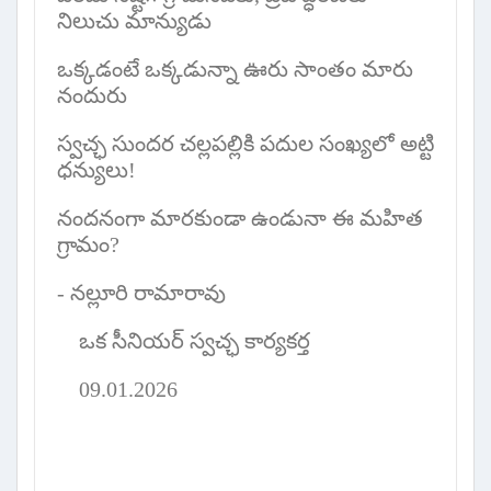
నిలుచు మాన్యుడు
ఒక్కడంటే ఒక్కడున్నా ఊరు సాంతం మారు
నందురు
స్వచ్ఛ సుందర చల్లపల్లికి పదుల సంఖ్యలో అట్టి
ధన్యులు!
నందనంగా మారకుండా ఉండునా ఈ మహిత
గ్రామం
?
-
నల్లూరి రామారావు
ఒక సీనియర్ స్వచ్ఛ కార్యకర్త
09.01.2026