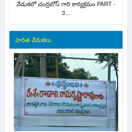
వేడుకలో చంద్రబోస్ గారి కార్యక్రమం PART -
3...
హరిత వేడుకలు