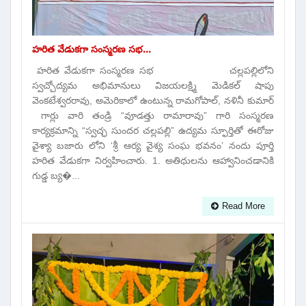
హరిత వేడుకగా సంస్మరణ సభ...
హరిత వేడుకగా సంస్మరణ సభ చల్లపల్లిలోని
స్వచ్చోద్యమ అభిమానులు విజయలక్ష్మి మెడికల్ షాపు
వెంకటేశ్వరరావు, అమెరికాలో ఉంటున్న రామగోపాల్, నళినీ కుమార్
గార్లు వారి తండ్రి “వూడత్తు రామారావు” గారి సంస్మరణ
కార్యక్రమాన్ని “స్వచ్ఛ సుందర చల్లపల్లి” ఉద్యమ స్ఫూర్తితో ఈరోజు
వైశ్యా బజారు లోని ‘శ్రీ ఆర్య వైశ్య సంఘ భవనం’ నందు పూర్తి
హరిత వేడుకగా నిర్వహించారు. 1. అతిధులను ఆహ్వానించడానికి
గుడ్డ బ్య�...
Read More