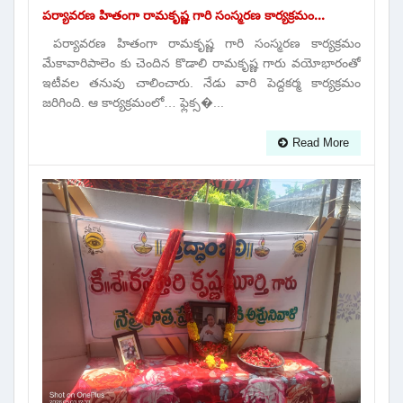
పర్యావరణ హితంగా రామకృష్ణ గారి సంస్మరణ కార్యక్రమం...
పర్యావరణ హితంగా రామకృష్ణ గారి సంస్మరణ కార్యక్రమం
మేకావారిపాలెం కు చెందిన కొడాలి రామకృష్ణ గారు వయోభారంతో
ఇటీవల తనువు చాలించారు. నేడు వారి పెద్దకర్మ కార్యక్రమం
జరిగింది. ఆ కార్యక్రమంలో… ఫ్లెక్స�...
Read More