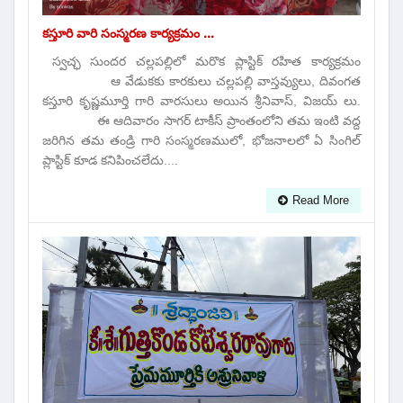
కస్తూరి వారి సంస్మరణ కార్యక్రమం ...
స్వచ్ఛ సుందర చల్లపల్లిలో మరొక ప్లాస్టిక్ రహిత కార్యక్రమం
ఆ వేడుకకు కారకులు చల్లపల్లి వాస్తవ్యులు, దివంగత
కస్తూరి కృష్ణమూర్తి గారి వారసులు అయిన శ్రీనివాస్, విజయ్ లు.
ఈ ఆదివారం సాగర్ టాకీస్ ప్రాంతంలోని తమ ఇంటి వద్ద
జరిగిన తమ తండ్రి గారి సంస్మరణములో, భోజనాలలో ఏ సింగిల్
ప్లాస్టిక్ కూడ కనిపించలేదు....
Read More