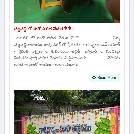
చల్లపల్లి లో మరో హరిత వేడుక 💐💐...
చల్లపల్లి లో మరో హరిత వేడుక 💐💐 నిన్న
చల్లపల్లినారాయణరావు నగర్ లో శ్రీ గంధం నాగ బృందావన్ కుమార్
- శ్రీమతి లక్ష్మణ ల కుమారులు తర్షిత్, జశ్వంత్ ల పంచకట్ల
వేడుకను పూర్తి హరిత వేడుకగా నిర్వహించారు. వేదికను
అరటి ఆకులతో అందంగా అలంకరించారు. ...
Read More