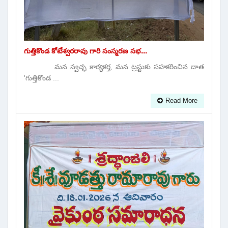
గుత్తికొండ కోటేశ్వరరావు గారి సంస్మరణ సభ...
మన స్వచ్ఛ కార్యకర్త, మన ట్రస్టుకు సహకరించిన దాత
'గుత్తికొండ ...
Read More