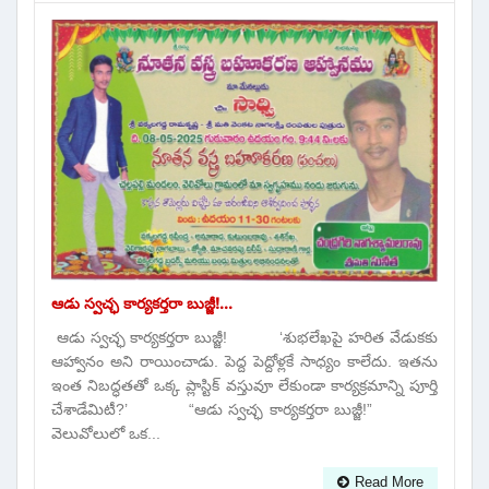
ఆడు స్వచ్ఛ కార్యకర్తరా బుజ్జీ!...
ఆడు స్వచ్ఛ కార్యకర్తరా బుజ్జీ! ‘శుభలేఖపై హరిత వేడుకకు
ఆహ్వానం అని రాయించాడు. పెద్ద పెద్దోళ్లకే సాధ్యం కాలేదు. ఇతను
ఇంత నిబద్ధతతో ఒక్క ప్లాస్టిక్ వస్తువూ లేకుండా కార్యక్రమాన్ని పూర్తి
చేశాడేమిటీ?’ “ఆడు స్వచ్ఛ కార్యకర్తరా బుజ్జీ!”
వెలువోలులో ఒక...
Read More