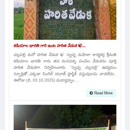
కడియాల భారతి గారి ఇంట హరిత వేడుక 🍃...
చల్లపల్లి మరో హరిత వేడుక 🍃 స్వచ్ఛ మహిళా కార్యకర్త శ్రీమతి
కడియాల భారతి గారు తన మనవళ్ళ పంచెల వేడుకను పూర్తి
హరిత వేడుకగా నిర్వహించారు. “స్వచ్ఛ చల్లపల్లి” ఉద్యమం
స్పూర్తితో ఎక్కడా సింగిల్ యూజ్ ప్లాస్టిక్ వస్తువులను వాడలేదు.
ఈరోజు (ది. 03.10.2025) మధ్యాహ్నం ...
Read More