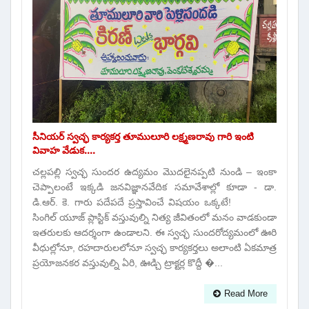
సీనియర్ స్వచ్ఛ కార్యకర్త తూములూరి లక్ష్మణరావు గారి ఇంటి
వివాహ వేడుక....
చల్లపల్లి స్వచ్ఛ సుందర ఉద్యమం మొదలైనప్పటి నుండి – ఇంకా
చెప్పాలంటే ఇక్కడి జనవిజ్ఞానవేదిక సమావేశాల్లో కూడా - డా.
డి‌.ఆర్‌. కె. గారు పదేపదే ప్రస్తావించే విషయం ఒక్కటే!
సింగిల్ యూజ్ ప్లాస్టిక్ వస్తువుల్ని నిత్య జీవితంలో మనం వాడకుండా
ఇతరులకు ఆదర్శంగా ఉండాలని. ఈ స్వచ్ఛ సుందరోద్యమంలో ఊరి
వీధుల్లోనూ, రహదారులలోనూ స్వచ్ఛ కార్యకర్తలు అలాంటి ఏకమాత్ర
ప్రయోజనకర వస్తువుల్ని ఏరి, ఊడ్చి ట్రాక్టర్ల కొద్దీ �...
Read More