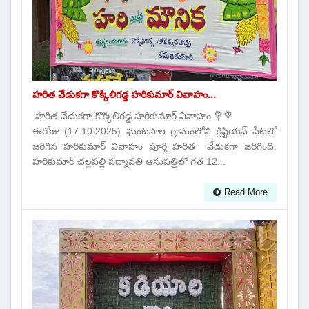
హరిత వేడుకగా కొక్కిలిగడ్డ హరికుమార్ వివాహం...
హరిత వేడుకగా కొక్కిలిగడ్డ హరికుమార్ వివాహం 💐💐
ఈరోజు (17.10.2025) ఘంటసాల గ్రామంలోని క్రిష్టియన్ పేటలో
జరిగిన హరికుమార్ వివాహం పూర్తి హరిత వేడుకగా జరిగింది.
హరికుమార్ చల్లపల్లి పద్మావతి ఆసుపత్రిలో గత 12...
Read More