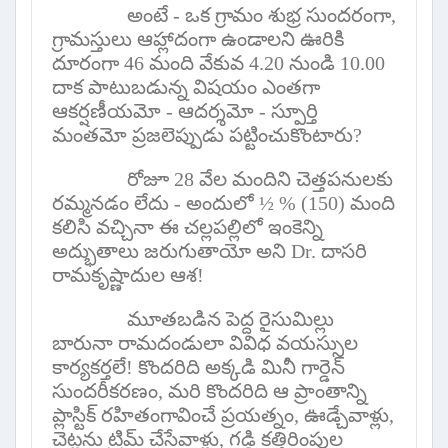
అంటే - ఒక గ్రామం శుభ్ర సుందరంగా
,
గ్రామస్తులు ఆహ్లాదంగా ఉండాలని ఊరికి
దూరంగా 46 మంది వేకువ 4.20 నుండి 10.00
దాక పాటుబడున్న విషయం ఎంతగా
ఆకర్షణీయమో
-
ఆదర్శమో - స్పూర్తి
మంతమో ప్రజలెప్పుడు పట్టించుకొంటారు
?
రోజూ 28 వేల మందిని చెత్తపనులకు
రమ్మనడం లేదు - అందులో
½ % (
150) మంది
కలిసి వచ్చినా ఈ చల్లపల్లిలో ఇంకెన్ని
అద్భుతాలు జరుగుతాయో అని
Dr.
దాసరి
రామకృష్ణాదుల ఆశ!
మూతబడిన పెద్ద రైసుమిల్లు
బారునా రామదండులా వివిధ వయస్సుల
కార్యకర్తలే! కొందరిది అక్కడి మినీ గార్డెన్
సుందరీకరణం
,
మరి కొందరిది ఆ ప్రాంతాన్ని
ప్లాస్టిక్ రహితంగావించే ప్రయత్నం
,
ఊడ్చేవాళ్లు
,
చెట్లను ట్రిమ్ చేసేవాళ్లు
,
గడ్డి కత్తిరింపుల