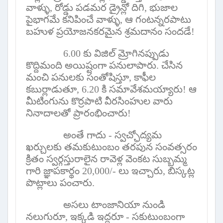
వాళ్ళు
,
రోడ్డు పడమర డ్రైన్లో దిగి
,
భుజాల
పైభాగమే కనిపించే వాళ్ళు
,
ఆ గంటన్నరపాటు
బహుళ ప్రయోజనకరమైన శ్రమదానం సందడే!
6.00 కు విజిల్ మ్రోగినప్పుడు
కొద్దిమంది అయిష్టంగా పనులాపారు. చేసిన
మంచి పనులకు సంతోషిస్తూ
,
కాఫీల
కబుర్లాడుతూ
,
6.20 కి సమావేశమయ్యారు! ఆ
మీటింగును కొర్రపాటి వీరసింహుల వారు
నినాదాలతో ప్రారంభించారు!
అంతే గాదు - స్వచ్ఛోద్యమ
ఖర్చులకు తమకుటుంబం తరపున సంవత్సరం
క్రితం స్వర్గస్తురాలైన రావెళ్ల వెంకట సుబ్బమ్మ
గారి జ్ఞాపకార్థం 20,000/- లు ఇచ్చారు
,
బిస్కట్ల
పొట్లాలు పంచారు.
అసలు టాంజానియా నుండి
నలుగురూ
,
ఇక్కడి ఇద్దరూ - సకుటుంబంగా