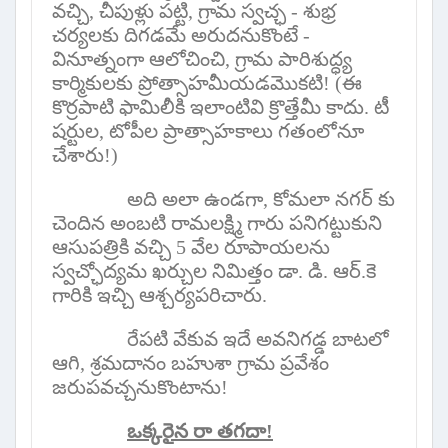
వచ్చి
,
చీపుళ్లు పట్టి
,
గ్రామ స్వచ్ఛ - శుభ్ర
చర్యలకు దిగడమే అరుదనుకొంటే -
వినూత్నంగా ఆలోచించి
,
గ్రామ పారిశుద్ధ్య
కార్మికులకు ప్రోత్సాహమీయడమొకటి! (ఈ
కొర్రపాటి ఫామిలీకి ఇలాంటివి క్రొత్తేమీ కాదు. టీ
షర్టుల
,
టోపీల ప్రాత్సాహకాలు గతంలోనూ
చేశారు!)
అది అలా ఉండగా
,
కోమలా నగర్ కు
చెందిన అంబటి రామలక్ష్మి గారు పనిగట్టుకుని
ఆసుపత్రికి వచ్చి 5 వేల రూపాయలను
స్వచ్ఛోద్యమ ఖర్చుల నిమిత్తం డా. డి. ఆర్.కె
గారికి ఇచ్చి ఆశ్చర్యపరిచారు.
రేపటి వేకువ ఇదే అవనిగడ్డ బాటలో
ఆగి
,
శ్రమదానం బహుశా గ్రామ ప్రవేశం
జరుపవచ్చనుకొంటాను!
ఒక్కరైన రా తగదా!