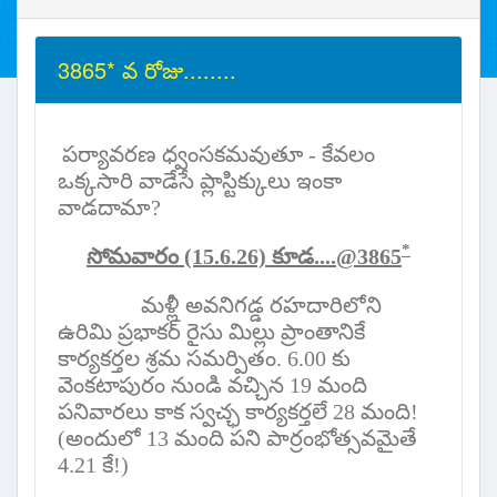
3865* వ రోజు........
పర్యావరణ ధ్వంసకమవుతూ - కేవలం
ఒక్కసారి వాడేసే ప్లాస్టిక్కులు ఇంకా
వాడదామా
?
*
సోమవారం (15.6.26) కూడ....
@
3865
మళ్లీ అవనిగడ్డ రహదారిలోని
ఉరిమి ప్రభాకర్ రైసు మిల్లు ప్రాంతానికే
కార్యకర్తల శ్రమ సమర్పితం. 6.00 కు
వెంకటాపురం నుండి వచ్చిన 19 మంది
పనివారలు కాక స్వచ్ఛ కార్యకర్తలే 28 మంది!
(అందులో 13 మంది పని పార్రంభోత్సవమైతే
4.21 కే!)