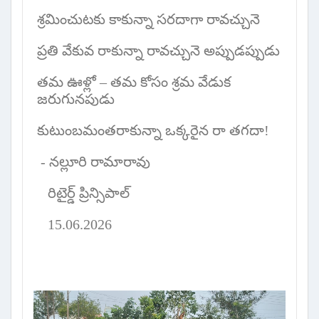
శ్రమించుటకు కాకున్నా సరదాగా రావచ్చునె
ప్రతి వేకువ రాకున్నా రావచ్చునె అప్పుడప్పుడు
తమ ఊళ్లో – తమ కోసం శ్రమ వేడుక
జరుగునపుడు
కుటుంబమంతరాకున్నా ఒక్కరైన రా తగదా!
- నల్లూరి రామారావు
రిటైర్డ్ ప్రిన్సిపాల్
15.06.2026