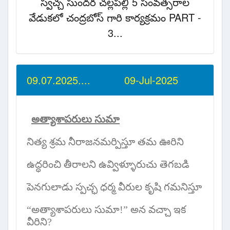
స్వచ్చ సుందర చల్లపల్లి 5 సంవత్సరాల
వేడుకలో చంద్రబోస్ గారి కార్యక్రమం PART -
3...
09.07.2025.... 09-Jul-2025
అత్యాశాపరులు సుమా
నిత్య శ్రమ నీరాజనమర్పిస్తూ తమ ఊరిని
ఉద్ధరించి తీరాలని ఉవ్విళ్ళూరుచు తెగబడి
పెనగులాడు స్పచ్ఛ ధర్మ వీరుల కృషి గమనిస్తూ
“
అత్యాశాపరులు సుమా!
”
అన వచ్చా ఇక
వీరిని
?