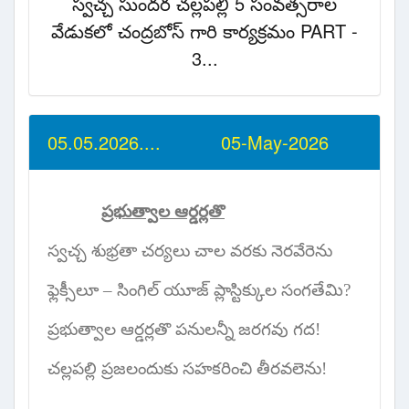
స్వచ్చ సుందర చల్లపల్లి 5 సంవత్సరాల
వేడుకలో చంద్రబోస్ గారి కార్యక్రమం PART -
3...
05.05.2026.... 05-May-2026
ప్రభుత్వాల ఆర్డర్లతొ
స్వచ్చ శుభ్రతా చర్యలు చాల వరకు నెరవేరెను
ఫ్లెక్సీలూ – సింగిల్ యూజ్ ప్లాస్టిక్కుల సంగతేమి
?
ప్రభుత్వాల ఆర్డర్లతొ పనులన్నీ జరగవు గద!
చల్లపల్లి ప్రజలందుకు సహకరించి తీరవలెను!