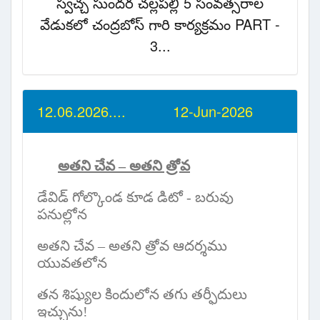
స్వచ్చ సుందర చల్లపల్లి 5 సంవత్సరాల
వేడుకలో చంద్రబోస్ గారి కార్యక్రమం PART -
3...
12.06.2026.... 12-Jun-2026
అతని చేవ – అతని త్రోవ
డేవిడ్ గోల్కొండ కూడ డిటో - బరువు
పనుల్లోన
అతని చేవ – అతని త్రోవ ఆదర్శము
యువతలోన
తన శిష్యుల కిందులోన తగు తర్ఫీదులు
ఇచ్చును!