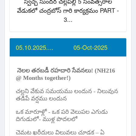
స్వచ్చ సుందర చల్లపల్లి 5 సంవత్సరాల
వేడుకలో చంద్రబోస్ గారి కార్యక్రమం PART -
3...
05.10.2025.... 05-Oct-2025
నెలల తరబడీ రహదారి సేవనలు! (
NH
216
@ Months together!)
చల్లని వేకువ సమయము లందున - నిలువున
తడిపే వర్షము లందున
ఒక మారూళ్లో - ఒక పరి వెలుపల ఎగుడు
దిగుడులో- ముళ్ల పొదలలో
చెమట ఖరీదులు విలువలు చూడక – ఏ